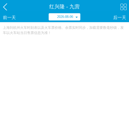
红兴隆 - 九营
2026-08-06
前一天
后一天
上海到杭州火车时刻表以及火车票价格、余票实时同步，加载需要数毫秒级，发
车以火车站当日售票信息为准！