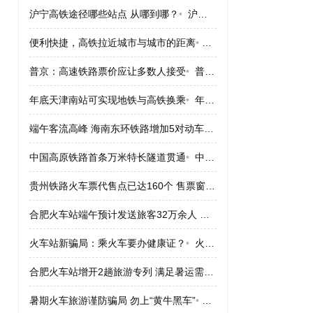
沪宁高铁途径哪些站点 从哪到哪？
•
沪宁高铁途径哪些站点 从哪到哪？
便利快捷，高铁拉近城市与城市的距离
•
便利快捷，高铁拉近城市
普京：高速铁路票价应让多数人接受
•
普京：高速铁路票价应让多数人接受
年底天津南站可实现地铁与高铁换乘
•
年底天津南站可实现地铁与高铁换乘
端午客流高峰 海南东环铁路增加5对动车组
•
端午客流高峰 海南
中国高原铁路首条万米特长隧道贯通
•
中国高原铁路首条万米特长隧道贯通
贵州铁路火车票代售点已达160个 售票窗口164个
•
贵州铁路火车票
合肥火车站端午预计发送旅客32万余人 票“紧”
•
合肥火车站端午预计
火车站新骗局：乘火车要办健康证？
•
火车站新骗局：乘火车要办健康证？
合肥火车站增开2趟旅游专列 满足暑运需求
•
合肥火车站增开2趟
暑期火车旅游谨防骗局 勿上“黄牛黑车”
•
暑期火车旅游谨防骗局 勿