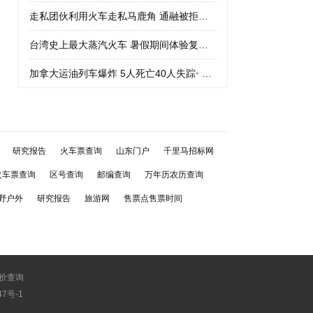
走私团伙利用火车走私马鹿角 通融被拒绝
•
走私团伙利用火车走私
台湾史上最大蒸汽火车 暑假期间体验复古车
•
台湾史上最大蒸汽火
加拿大运油列车爆炸 5人死亡40人失踪
•
加拿大运油列车爆炸 5人
研究报告
火车票查询
山东门户
千里马招标网
火车票查询
区号查询
邮编查询
万年历农历查询
野户外
研究报告
旅游网
售票点售票时间
价查询
747号-1