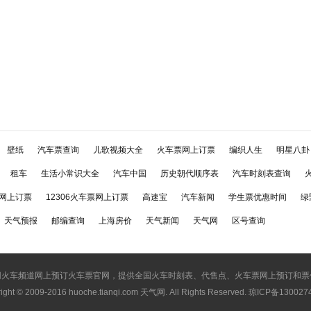
壁纸
汽车票查询
儿歌视频大全
火车票网上订票
编织人生
明星八卦
租车
生活小常识大全
汽车中国
历史朝代顺序表
汽车时刻表查询
网上订票
12306火车票网上订票
高速宝
汽车新闻
学生票优惠时间
绿
天气预报
邮编查询
上海房价
天气新闻
天气网
区号查询
网火车频道网上预订火车票官网，提供全国火车时刻表、代售点、火车票网上预订和票
ight © 2009-2016
huoche.tianqi.com 天气网
. All Rights Reserved. 琼ICP备13002