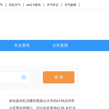
气
历史天气
pm2.5查询
天气常识
天气新闻
车次查询
火车新闻
查 询
本站提供红兴隆到笔架山火车的4136次列车
火车票在线预订，可以在此查询4136 从红兴