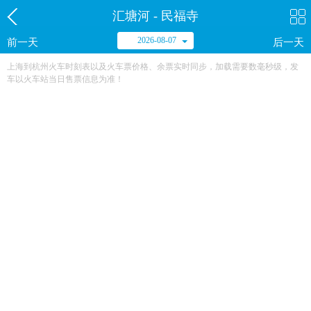
汇塘河 - 民福寺
2026-08-07
前一天
后一天
上海到杭州火车时刻表以及火车票价格、余票实时同步，加载需要数毫秒级，发
车以火车站当日售票信息为准！