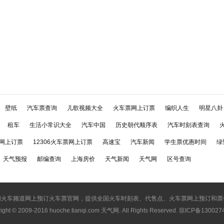
壁纸
汽车票查询
儿歌视频大全
火车票网上订票
编织人生
明星八卦
租车
生活小常识大全
汽车中国
历史朝代顺序表
汽车时刻表查询
网上订票
12306火车票网上订票
高速宝
汽车新闻
学生票优惠时间
绿
天气预报
邮编查询
上海房价
天气新闻
天气网
区号查询
网火车频道网上预订火车票官网，提供全国火车时刻表、代售点、火车票网上预订和票
ight © 2009-2016
huoche.tianqi.com 天气网
. All Rights Reserved. 琼ICP备13002