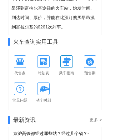
8-08周六
昂溪到富拉尔基途径的火车站，始发时间、
可预订
到达时间、票价，并能在此预订购买昂昂溪
到富拉尔基的6261次列车。
火车查询实用工具
代售点
时刻表
乘车指南
预售期
常见问题
动车时刻
最新资讯
更多 >
京沪高铁都经过哪些站？经过几个省？
•
京沪高铁都经过哪些站？