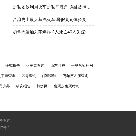
走私团伙利用火车走私马鹿角 通融被拒绝
•
走私团伙利用火车走私
台湾史上最大蒸汽火车 暑假期间体验复古车
•
台湾史上最大蒸汽火
加拿大运油列车爆炸 5人死亡40人失踪
•
加拿大运油列车爆炸 5人
研究报告
火车票查询
山东门户
千里马招标网
火车票查询
区号查询
邮编查询
万年历农历查询
野户外
研究报告
旅游网
售票点售票时间
价查询
747号-1