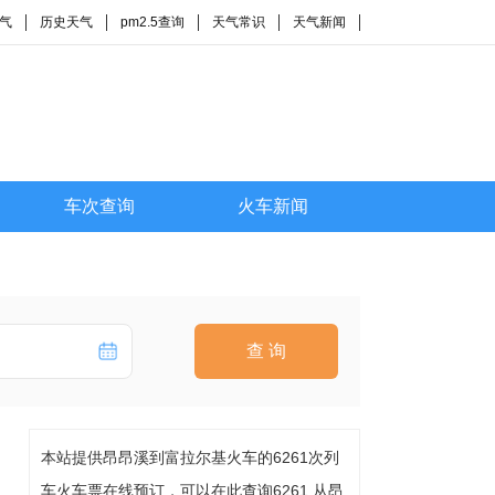
气
历史天气
pm2.5查询
天气常识
天气新闻
车次查询
火车新闻
查 询
本站提供昂昂溪到富拉尔基火车的6261次列
车火车票在线预订，可以在此查询6261 从昂