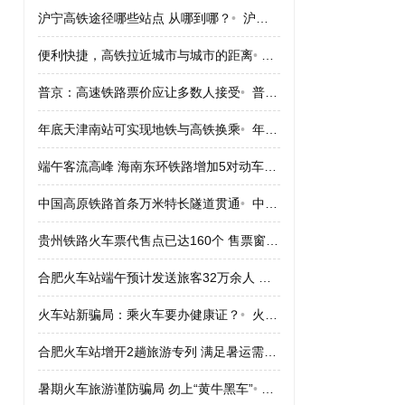
沪宁高铁途径哪些站点 从哪到哪？
•
沪宁高铁途径哪些站点 从哪到哪？
便利快捷，高铁拉近城市与城市的距离
•
便利快捷，高铁拉近城市
普京：高速铁路票价应让多数人接受
•
普京：高速铁路票价应让多数人接受
年底天津南站可实现地铁与高铁换乘
•
年底天津南站可实现地铁与高铁换乘
端午客流高峰 海南东环铁路增加5对动车组
•
端午客流高峰 海南
中国高原铁路首条万米特长隧道贯通
•
中国高原铁路首条万米特长隧道贯通
贵州铁路火车票代售点已达160个 售票窗口164个
•
贵州铁路火车票
合肥火车站端午预计发送旅客32万余人 票“紧”
•
合肥火车站端午预计
火车站新骗局：乘火车要办健康证？
•
火车站新骗局：乘火车要办健康证？
合肥火车站增开2趟旅游专列 满足暑运需求
•
合肥火车站增开2趟
暑期火车旅游谨防骗局 勿上“黄牛黑车”
•
暑期火车旅游谨防骗局 勿