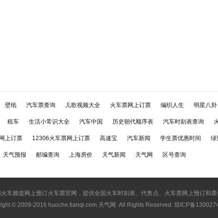
壁纸
汽车票查询
儿歌视频大全
火车票网上订票
编织人生
明星八卦
租车
生活小常识大全
汽车中国
历史朝代顺序表
汽车时刻表查询
网上订票
12306火车票网上订票
高速宝
汽车新闻
学生票优惠时间
绿
天气预报
邮编查询
上海房价
天气新闻
天气网
区号查询
网火车频道网上预订火车票官网，提供全国火车时刻表、代售点、火车票网上预订和票
ight © 2009-2016
huoche.tianqi.com 天气网
. All Rights Reserved. 琼ICP备13002