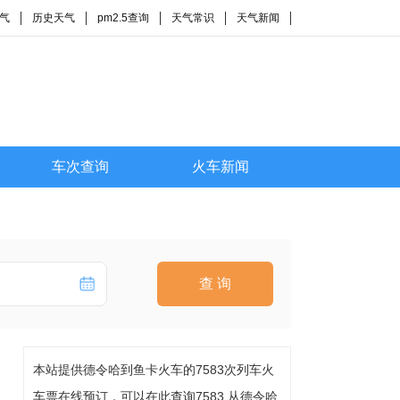
气
历史天气
pm2.5查询
天气常识
天气新闻
车次查询
火车新闻
查 询
本站提供德令哈到鱼卡火车的7583次列车火
车票在线预订，可以在此查询7583 从德令哈