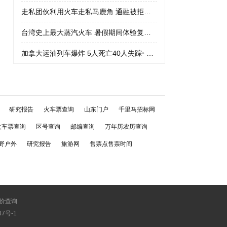
走私团伙利用火车走私马鹿角 通融被拒绝
•
走私团伙利用火车走私
台湾史上最大蒸汽火车 暑假期间体验复古车
•
台湾史上最大蒸汽火
加拿大运油列车爆炸 5人死亡40人失踪
•
加拿大运油列车爆炸 5人
研究报告
火车票查询
山东门户
千里马招标网
火车票查询
区号查询
邮编查询
万年历农历查询
野户外
研究报告
旅游网
售票点售票时间
价查询
747号-1