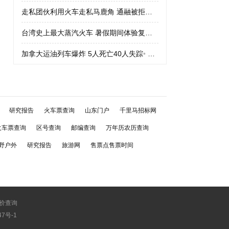
走私团伙利用火车走私马鹿角 通融被拒绝
•
走私团伙利用火车走私
台湾史上最大蒸汽火车 暑假期间体验复古车
•
台湾史上最大蒸汽火
加拿大运油列车爆炸 5人死亡40人失踪
•
加拿大运油列车爆炸 5人
研究报告
火车票查询
山东门户
千里马招标网
火车票查询
区号查询
邮编查询
万年历农历查询
野户外
研究报告
旅游网
售票点售票时间
价查询
747号-1