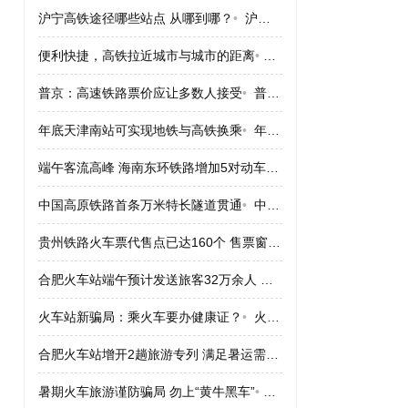
沪宁高铁途径哪些站点 从哪到哪？
•
沪宁高铁途径哪些站点 从哪到哪？
便利快捷，高铁拉近城市与城市的距离
•
便利快捷，高铁拉近城市
普京：高速铁路票价应让多数人接受
•
普京：高速铁路票价应让多数人接受
年底天津南站可实现地铁与高铁换乘
•
年底天津南站可实现地铁与高铁换乘
端午客流高峰 海南东环铁路增加5对动车组
•
端午客流高峰 海南
中国高原铁路首条万米特长隧道贯通
•
中国高原铁路首条万米特长隧道贯通
贵州铁路火车票代售点已达160个 售票窗口164个
•
贵州铁路火车票
合肥火车站端午预计发送旅客32万余人 票“紧”
•
合肥火车站端午预计
火车站新骗局：乘火车要办健康证？
•
火车站新骗局：乘火车要办健康证？
合肥火车站增开2趟旅游专列 满足暑运需求
•
合肥火车站增开2趟
暑期火车旅游谨防骗局 勿上“黄牛黑车”
•
暑期火车旅游谨防骗局 勿