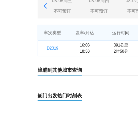
08-05周三
08-06周四
08-0
不可预订
不可预订
不可
车次类型
发车/到达
运行时间
16:03
391公里
D2319
18:53
2时50分
漳浦到其他城市查询
鲘门出发热门时刻表