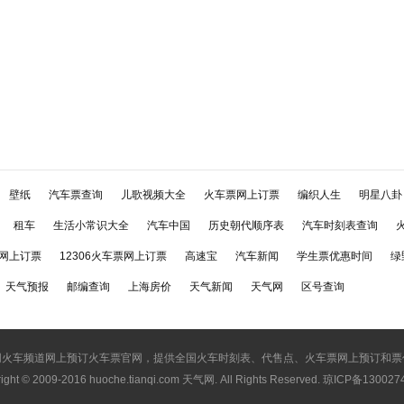
壁纸
汽车票查询
儿歌视频大全
火车票网上订票
编织人生
明星八卦
租车
生活小常识大全
汽车中国
历史朝代顺序表
汽车时刻表查询
网上订票
12306火车票网上订票
高速宝
汽车新闻
学生票优惠时间
绿
天气预报
邮编查询
上海房价
天气新闻
天气网
区号查询
网火车频道网上预订火车票官网，提供全国火车时刻表、代售点、火车票网上预订和票
ight © 2009-2016
huoche.tianqi.com 天气网
. All Rights Reserved. 琼ICP备13002