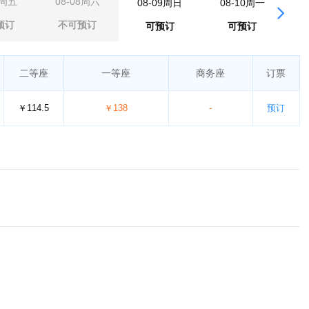
7周五
08-08周六
08-09周日
08-10周一
0
预订
不可预订
可预订
可预订
二等座
一等座
商务座
订票
￥114.5
￥138
-
预订