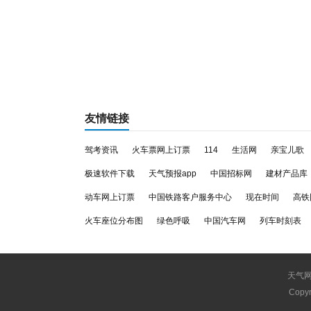
友情链接
驾考资讯
火车票网上订票
114
生活网
亲宝儿歌
极速软件下载
天气预报app
中国招标网
建材产品库
动车网上订票
中国铁路客户服务中心
现在时间
高铁
火车座位分布图
绿色呼吸
中国汽车网
列车时刻表
天气
Copyr