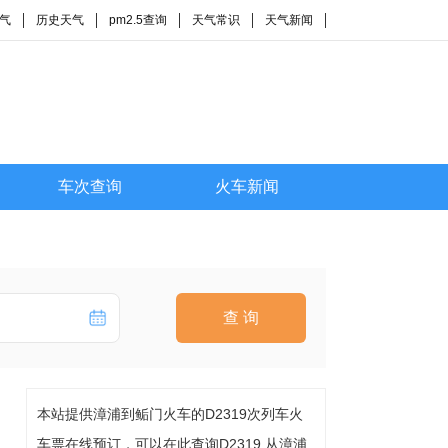
气
历史天气
pm2.5查询
天气常识
天气新闻
车次查询
火车新闻
查 询
本站提供漳浦到鲘门火车的D2319次列车火
车票在线预订，可以在此查询D2319 从漳浦