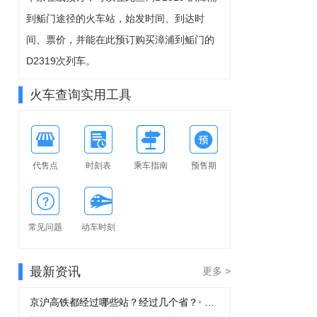
8-11周二
到鲘门途径的火车站，始发时间、到达时
可预订
间、票价，并能在此预订购买漳浦到鲘门的
D2319次列车。
火车查询实用工具
代售点
时刻表
乘车指南
预售期
常见问题
动车时刻
最新资讯
更多 >
京沪高铁都经过哪些站？经过几个省？
•
京沪高铁都经过哪些站？