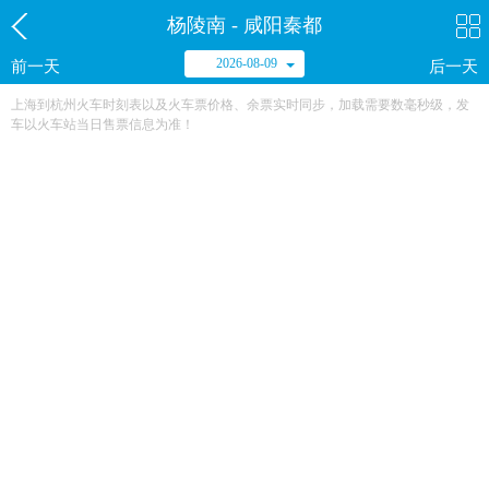
杨陵南 - 咸阳秦都
2026-08-09
前一天
后一天
上海到杭州火车时刻表以及火车票价格、余票实时同步，加载需要数毫秒级，发
车以火车站当日售票信息为准！