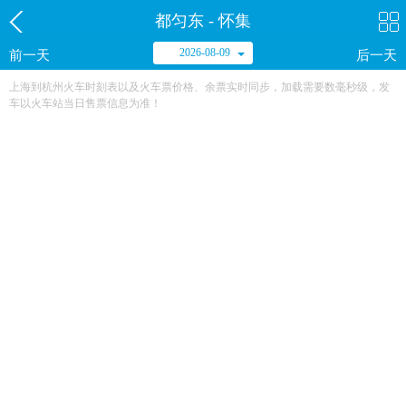
都匀东 - 怀集
2026-08-09
前一天
后一天
上海到杭州火车时刻表以及火车票价格、余票实时同步，加载需要数毫秒级，发
车以火车站当日售票信息为准！