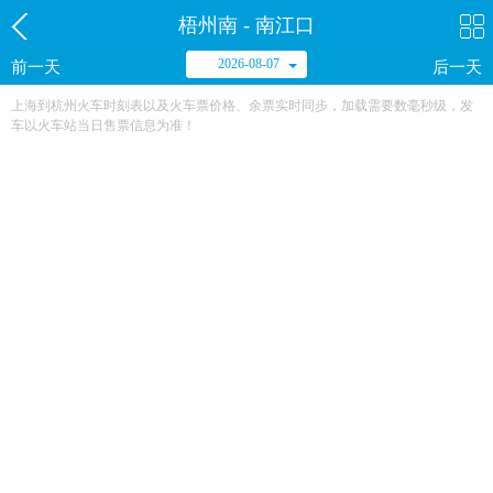
梧州南 - 南江口
2026-08-07
前一天
后一天
上海到杭州火车时刻表以及火车票价格、余票实时同步，加载需要数毫秒级，发
车以火车站当日售票信息为准！