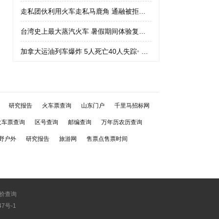
走私团伙利用火车走私马鹿角 通融被拒绝
•
走私团伙利用火车走私
台湾史上最大蒸汽火车 暑假期间体验复古车
•
台湾史上最大蒸汽火
加拿大运油列车爆炸 5人死亡40人失踪
•
加拿大运油列车爆炸 5人
研究报告
火车票查询
山东门户
千里马招标网
火车票查询
区号查询
邮编查询
万年历农历查询
野户外
研究报告
旅游网
售票点售票时间
价查询
747号-1