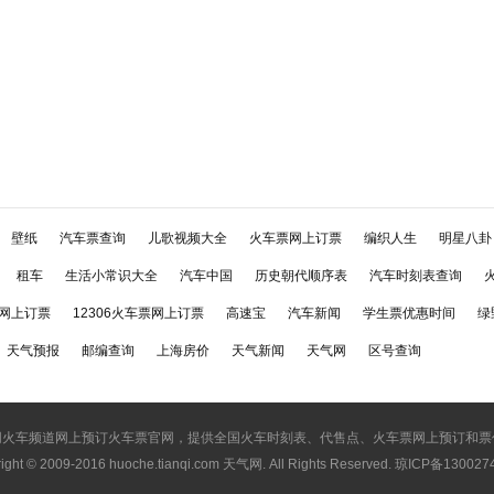
壁纸
汽车票查询
儿歌视频大全
火车票网上订票
编织人生
明星八卦
租车
生活小常识大全
汽车中国
历史朝代顺序表
汽车时刻表查询
网上订票
12306火车票网上订票
高速宝
汽车新闻
学生票优惠时间
绿
天气预报
邮编查询
上海房价
天气新闻
天气网
区号查询
网火车频道网上预订火车票官网，提供全国火车时刻表、代售点、火车票网上预订和票
ight © 2009-2016
huoche.tianqi.com 天气网
. All Rights Reserved. 琼ICP备13002