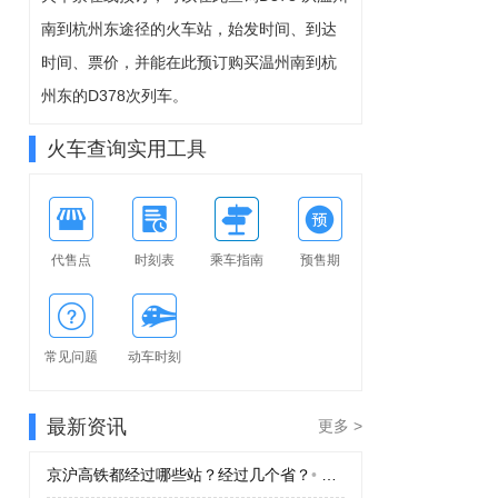
8-11周二
南到杭州东途径的火车站，始发时间、到达
可预订
时间、票价，并能在此预订购买温州南到杭
州东的D378次列车。
火车查询实用工具
代售点
时刻表
乘车指南
预售期
常见问题
动车时刻
最新资讯
更多 >
京沪高铁都经过哪些站？经过几个省？
•
京沪高铁都经过哪些站？