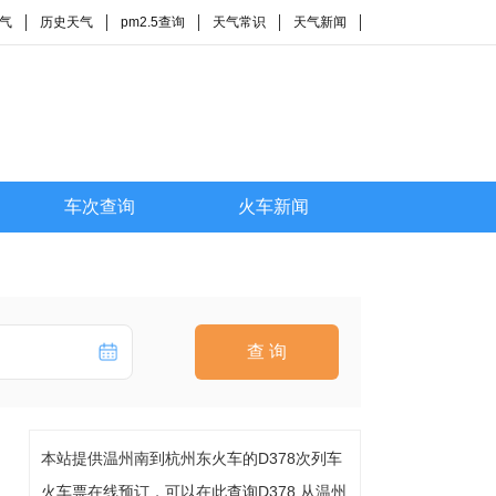
气
历史天气
pm2.5查询
天气常识
天气新闻
车次查询
火车新闻
查 询
本站提供温州南到杭州东火车的D378次列车
火车票在线预订，可以在此查询D378 从温州