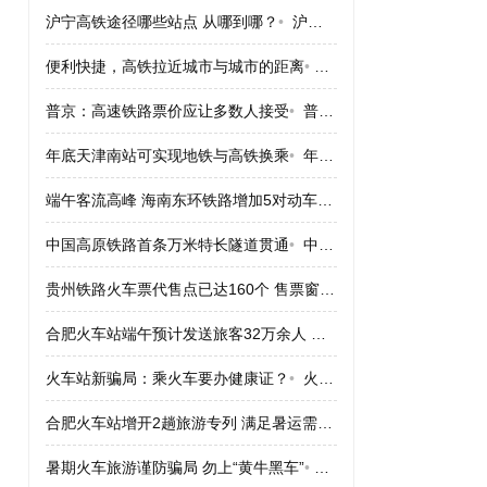
沪宁高铁途径哪些站点 从哪到哪？
•
沪宁高铁途径哪些站点 从哪到哪？
便利快捷，高铁拉近城市与城市的距离
•
便利快捷，高铁拉近城市
普京：高速铁路票价应让多数人接受
•
普京：高速铁路票价应让多数人接受
年底天津南站可实现地铁与高铁换乘
•
年底天津南站可实现地铁与高铁换乘
端午客流高峰 海南东环铁路增加5对动车组
•
端午客流高峰 海南
中国高原铁路首条万米特长隧道贯通
•
中国高原铁路首条万米特长隧道贯通
贵州铁路火车票代售点已达160个 售票窗口164个
•
贵州铁路火车票
合肥火车站端午预计发送旅客32万余人 票“紧”
•
合肥火车站端午预计
火车站新骗局：乘火车要办健康证？
•
火车站新骗局：乘火车要办健康证？
合肥火车站增开2趟旅游专列 满足暑运需求
•
合肥火车站增开2趟
暑期火车旅游谨防骗局 勿上“黄牛黑车”
•
暑期火车旅游谨防骗局 勿