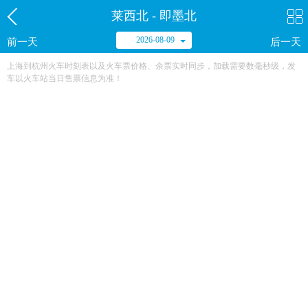
莱西北 - 即墨北
2026-08-09
前一天
后一天
上海到杭州火车时刻表以及火车票价格、余票实时同步，加载需要数毫秒级，发
车以火车站当日售票信息为准！