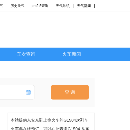
气
历史天气
pm2.5查询
天气常识
天气新闻
车次查询
火车新闻
查 询
本站提供东安东到上饶火车的G1504次列车
火车票在线预订，可以在此查询G1504 从东