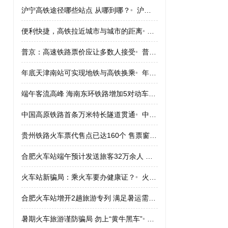
沪宁高铁途径哪些站点 从哪到哪？
•
沪宁高铁途径哪些站点 从哪到哪？
便利快捷，高铁拉近城市与城市的距离
•
便利快捷，高铁拉近城市
普京：高速铁路票价应让多数人接受
•
普京：高速铁路票价应让多数人接受
年底天津南站可实现地铁与高铁换乘
•
年底天津南站可实现地铁与高铁换乘
端午客流高峰 海南东环铁路增加5对动车组
•
端午客流高峰 海南
中国高原铁路首条万米特长隧道贯通
•
中国高原铁路首条万米特长隧道贯通
贵州铁路火车票代售点已达160个 售票窗口164个
•
贵州铁路火车票
合肥火车站端午预计发送旅客32万余人 票“紧”
•
合肥火车站端午预计
火车站新骗局：乘火车要办健康证？
•
火车站新骗局：乘火车要办健康证？
合肥火车站增开2趟旅游专列 满足暑运需求
•
合肥火车站增开2趟
暑期火车旅游谨防骗局 勿上“黄牛黑车”
•
暑期火车旅游谨防骗局 勿