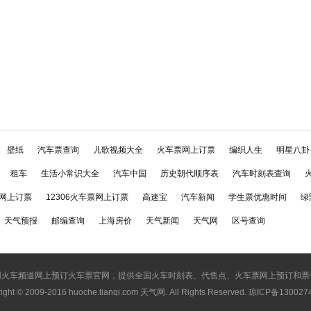
壁纸
汽车票查询
儿歌视频大全
火车票网上订票
编织人生
明星八卦
租车
生活小常识大全
汽车中国
历史朝代顺序表
汽车时刻表查询
网上订票
12306火车票网上订票
高速宝
汽车新闻
学生票优惠时间
绿
天气预报
邮编查询
上海房价
天气新闻
天气网
区号查询
网火车频道网上预订火车票官网，提供全国火车时刻表、代售点、火车票网上预订和票
ight © 2009-2016
huoche.tianqi.com 天气网
. All Rights Reserved. 琼ICP备13002