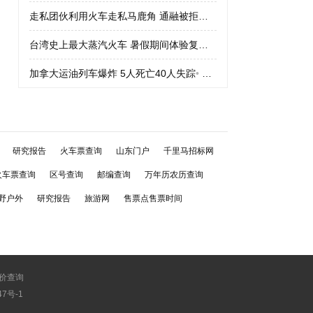
走私团伙利用火车走私马鹿角 通融被拒绝
•
走私团伙利用火车走私
台湾史上最大蒸汽火车 暑假期间体验复古车
•
台湾史上最大蒸汽火
加拿大运油列车爆炸 5人死亡40人失踪
•
加拿大运油列车爆炸 5人
研究报告
火车票查询
山东门户
千里马招标网
火车票查询
区号查询
邮编查询
万年历农历查询
野户外
研究报告
旅游网
售票点售票时间
价查询
747号-1