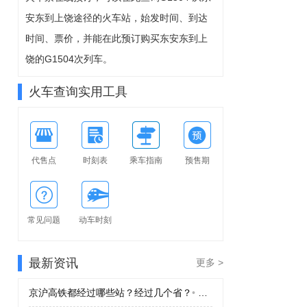
8-12周三
安东到上饶途径的火车站，始发时间、到达
可预订
时间、票价，并能在此预订购买东安东到上
饶的G1504次列车。
火车查询实用工具
代售点
时刻表
乘车指南
预售期
常见问题
动车时刻
最新资讯
更多 >
京沪高铁都经过哪些站？经过几个省？
•
京沪高铁都经过哪些站？