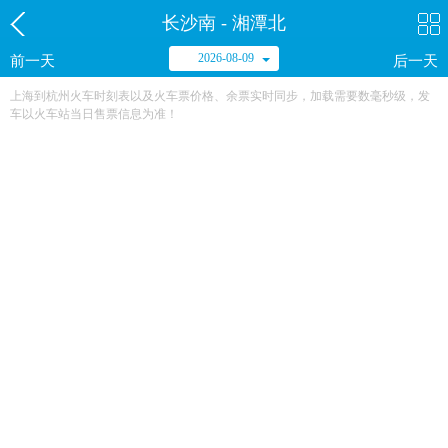
长沙南 - 湘潭北
2026-08-09
前一天
后一天
上海到杭州火车时刻表以及火车票价格、余票实时同步，加载需要数毫秒级，发
车以火车站当日售票信息为准！