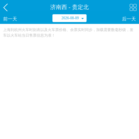
济南西 - 贵定北
2026-08-09
前一天
后一天
上海到杭州火车时刻表以及火车票价格、余票实时同步，加载需要数毫秒级，发
车以火车站当日售票信息为准！