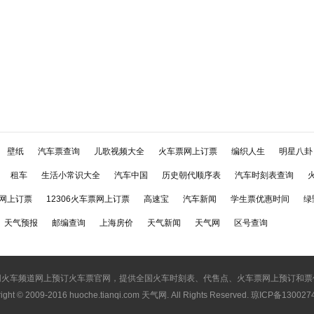
壁纸
汽车票查询
儿歌视频大全
火车票网上订票
编织人生
明星八卦
租车
生活小常识大全
汽车中国
历史朝代顺序表
汽车时刻表查询
网上订票
12306火车票网上订票
高速宝
汽车新闻
学生票优惠时间
绿
天气预报
邮编查询
上海房价
天气新闻
天气网
区号查询
网火车频道网上预订火车票官网，提供全国火车时刻表、代售点、火车票网上预订和票
ight © 2009-2016
huoche.tianqi.com 天气网
. All Rights Reserved. 琼ICP备13002