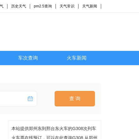
气
历史天气
pm2.5查询
天气常识
天气新闻
车次查询
火车新闻
查 询
本站提供郑州东到邢台东火车的G308次列车
火车票在线预订，可以在此查询G308 从郑州