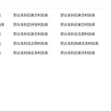
表
邢台东到石家庄时刻表
邢台东到石家庄时刻表
刻表
邢台东到定州东时刻表
邢台东到石家庄时刻表
表
邢台东到石家庄时刻表
邢台东到北京西时刻表
表
邢台东到北京西时刻表
邢台东到高碑店东时刻表
表
邢台东到保定东时刻表
邢台东到石家庄时刻表