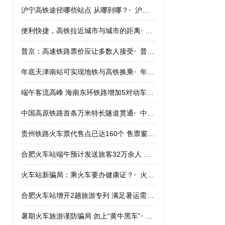
沪宁高铁途径哪些站点 从哪到哪？
•
沪宁高铁途径哪些站点 从哪到哪？
便利快捷，高铁拉近城市与城市的距离
•
便利快捷，高铁拉近城市
普京：高速铁路票价应让多数人接受
•
普京：高速铁路票价应让多数人接受
年底天津南站可实现地铁与高铁换乘
•
年底天津南站可实现地铁与高铁换乘
端午客流高峰 海南东环铁路增加5对动车组
•
端午客流高峰 海南
中国高原铁路首条万米特长隧道贯通
•
中国高原铁路首条万米特长隧道贯通
贵州铁路火车票代售点已达160个 售票窗口164个
•
贵州铁路火车票
合肥火车站端午预计发送旅客32万余人 票“紧”
•
合肥火车站端午预计
火车站新骗局：乘火车要办健康证？
•
火车站新骗局：乘火车要办健康证？
合肥火车站增开2趟旅游专列 满足暑运需求
•
合肥火车站增开2趟
暑期火车旅游谨防骗局 勿上“黄牛黑车”
•
暑期火车旅游谨防骗局 勿