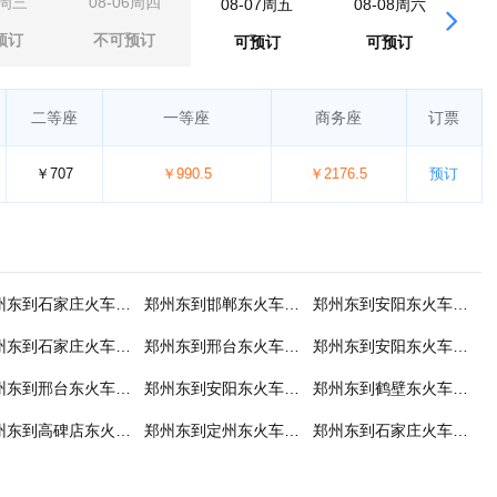
5周三
08-06周四
08-07周五
08-08周六
0
预订
不可预订
可预订
可预订
二等座
一等座
商务座
订票
￥707
￥990.5
￥2176.5
预订
郑州东到石家庄火车票预订
郑州东到邯郸东火车票预订
郑州东到安阳东火车票预订
郑州东到石家庄火车票预订
郑州东到邢台东火车票预订
郑州东到安阳东火车票预订
郑州东到邢台东火车票预订
郑州东到安阳东火车票预订
郑州东到鹤壁东火车票预订
郑州东到高碑店东火车票预订
郑州东到定州东火车票预订
郑州东到石家庄火车票预订