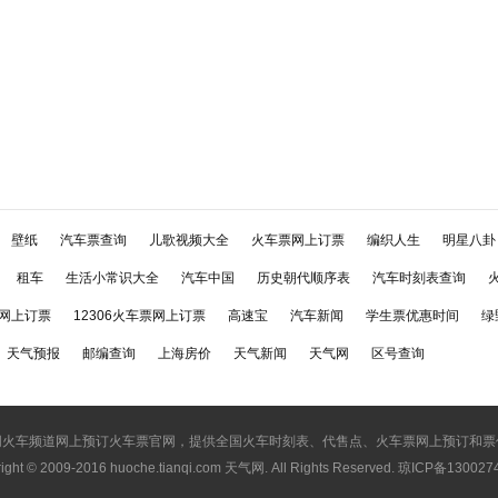
壁纸
汽车票查询
儿歌视频大全
火车票网上订票
编织人生
明星八卦
租车
生活小常识大全
汽车中国
历史朝代顺序表
汽车时刻表查询
网上订票
12306火车票网上订票
高速宝
汽车新闻
学生票优惠时间
绿
天气预报
邮编查询
上海房价
天气新闻
天气网
区号查询
网火车频道网上预订火车票官网，提供全国火车时刻表、代售点、火车票网上预订和票
ight © 2009-2016
huoche.tianqi.com 天气网
. All Rights Reserved. 琼ICP备13002