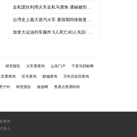
走私团伙利用火车走私马鹿角 通融被拒绝
•
走私团伙利用火车走私
台湾史上最大蒸汽火车 暑假期间体验复古车
•
台湾史上最大蒸汽火
加拿大运油列车爆炸 5人死亡40人失踪
•
加拿大运油列车爆炸 5人
研究报告
火车票查询
山东门户
千里马招标网
火车票查询
区号查询
邮编查询
万年历农历查询
野户外
研究报告
旅游网
售票点售票时间
价查询
747号-1