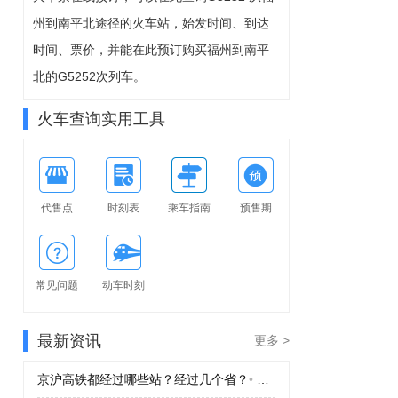
8-09周日
州到南平北途径的火车站，始发时间、到达
可预订
时间、票价，并能在此预订购买福州到南平
北的G5252次列车。
火车查询实用工具
代售点
时刻表
乘车指南
预售期
常见问题
动车时刻
最新资讯
更多 >
京沪高铁都经过哪些站？经过几个省？
•
京沪高铁都经过哪些站？