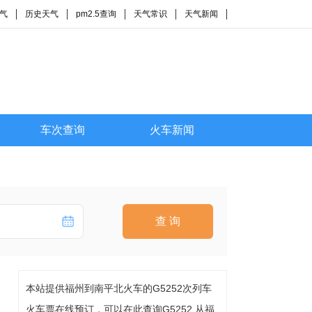
气
历史天气
pm2.5查询
天气常识
天气新闻
车次查询
火车新闻
查 询
本站提供福州到南平北火车的G5252次列车
火车票在线预订，可以在此查询G5252 从福