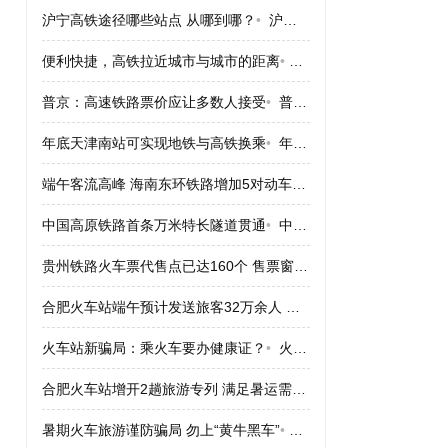
沪宁高铁途径哪些站点 从哪到哪？
•
沪宁高铁途径哪些站点 从哪到哪？
便利快捷，高铁拉近城市与城市的距离
•
便利快捷，高铁拉近城市
普京：高速铁路票价应让多数人接受
•
普京：高速铁路票价应让多数人接受
年底天津南站可实现地铁与高铁换乘
•
年底天津南站可实现地铁与高铁换乘
端午客流高峰 海南东环铁路增加5对动车组
•
端午客流高峰 海南
中国高原铁路首条万米特长隧道贯通
•
中国高原铁路首条万米特长隧道贯通
贵州铁路火车票代售点已达160个 售票窗口164个
•
贵州铁路火车票
合肥火车站端午预计发送旅客32万余人 票“紧”
•
合肥火车站端午预计
火车站新骗局：乘火车要办健康证？
•
火车站新骗局：乘火车要办健康证？
合肥火车站增开2趟旅游专列 满足暑运需求
•
合肥火车站增开2趟
暑期火车旅游谨防骗局 勿上“黄牛黑车”
•
暑期火车旅游谨防骗局 勿