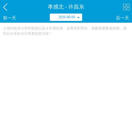
孝感北 - 许昌东
2026-08-09
前一天
后一天
上海到杭州火车时刻表以及火车票价格、余票实时同步，加载需要数毫秒级，发
车以火车站当日售票信息为准！