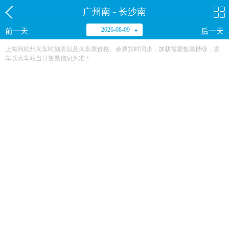
广州南 - 长沙南
2026-08-09
前一天
后一天
上海到杭州火车时刻表以及火车票价格、余票实时同步，加载需要数毫秒级，发
车以火车站当日售票信息为准！