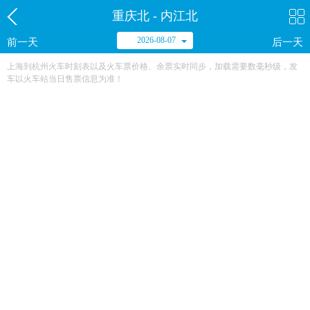
重庆北 - 内江北
2026-08-07
前一天
后一天
上海到杭州火车时刻表以及火车票价格、余票实时同步，加载需要数毫秒级，发
车以火车站当日售票信息为准！