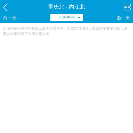
重庆北 - 内江北
2026-08-07
前一天
后一天
上海到杭州火车时刻表以及火车票价格、余票实时同步，加载需要数毫秒级，发
车以火车站当日售票信息为准！