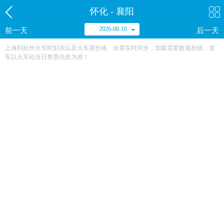
怀化 - 襄阳
2026-08-10
前一天
后一天
上海到杭州火车时刻表以及火车票价格、余票实时同步，加载需要数毫秒级，发
车以火车站当日售票信息为准！