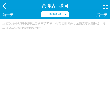
高碑店 - 城固
2026-08-09
前一天
后一天
上海到杭州火车时刻表以及火车票价格、余票实时同步，加载需要数毫秒级，发
车以火车站当日售票信息为准！