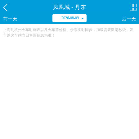
凤凰城 - 丹东
2026-08-09
前一天
后一天
上海到杭州火车时刻表以及火车票价格、余票实时同步，加载需要数毫秒级，发
车以火车站当日售票信息为准！