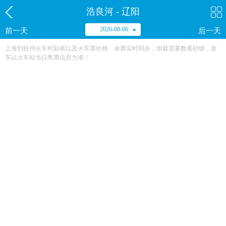
浩良河 - 辽阳
2026-08-06
前一天
后一天
上海到杭州火车时刻表以及火车票价格、余票实时同步，加载需要数毫秒级，发
车以火车站当日售票信息为准！