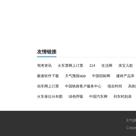
友情链接
驾考资讯
火车票网上订票
114
生活网
亲宝儿歌
极速软件下载
天气预报app
中国招标网
建材产品库
动车网上订票
中国铁路客户服务中心
现在时间
高铁
火车座位分布图
绿色呼吸
中国汽车网
列车时刻表
天气
Copyr