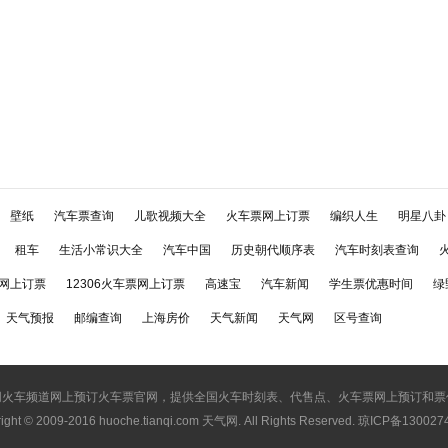
壁纸
汽车票查询
儿歌视频大全
火车票网上订票
编织人生
明星八卦
租车
生活小常识大全
汽车中国
历史朝代顺序表
汽车时刻表查询
网上订票
12306火车票网上订票
高速宝
汽车新闻
学生票优惠时间
绿
天气预报
邮编查询
上海房价
天气新闻
天气网
区号查询
网火车频道网上预订火车票官网，提供全国火车时刻表、代售点、火车票网上预订和票
ight © 2009-2016
huoche.tianqi.com 天气网
. All Rights Reserved. 琼ICP备13002