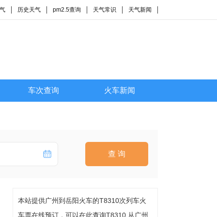
气
历史天气
pm2.5查询
天气常识
天气新闻
车次查询
火车新闻
查 询
本站提供广州到岳阳火车的T8310次列车火
车票在线预订，可以在此查询T8310 从广州