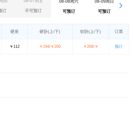
6周四
08-07周五
08-08周六
08-09周日
0
预订
不可预订
可预订
可预订
硬座
硬卧
(上/下)
软卧
(上/下)
订票
￥112
￥194/￥200
￥208/￥
预订