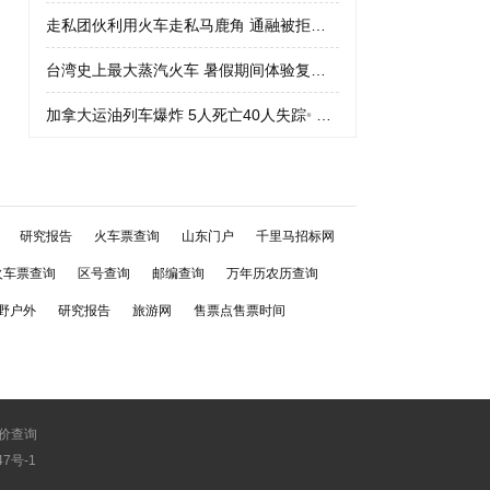
走私团伙利用火车走私马鹿角 通融被拒绝
•
走私团伙利用火车走私
台湾史上最大蒸汽火车 暑假期间体验复古车
•
台湾史上最大蒸汽火
加拿大运油列车爆炸 5人死亡40人失踪
•
加拿大运油列车爆炸 5人
研究报告
火车票查询
山东门户
千里马招标网
火车票查询
区号查询
邮编查询
万年历农历查询
野户外
研究报告
旅游网
售票点售票时间
价查询
747号-1