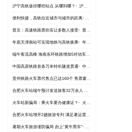
沪宁高铁途径哪些站点 从哪到哪？
•
沪宁高铁途径哪些站点 从哪到哪？
便利快捷，高铁拉近城市与城市的距离
•
便利快捷，高铁拉近城市
普京：高速铁路票价应让多数人接受
•
普京：高速铁路票价应让多数人接受
年底天津南站可实现地铁与高铁换乘
•
年底天津南站可实现地铁与高铁换乘
端午客流高峰 海南东环铁路增加5对动车组
•
端午客流高峰 海南
中国高原铁路首条万米特长隧道贯通
•
中国高原铁路首条万米特长隧道贯通
贵州铁路火车票代售点已达160个 售票窗口164个
•
贵州铁路火车票
合肥火车站端午预计发送旅客32万余人 票“紧”
•
合肥火车站端午预计
火车站新骗局：乘火车要办健康证？
•
火车站新骗局：乘火车要办健康证？
合肥火车站增开2趟旅游专列 满足暑运需求
•
合肥火车站增开2趟
暑期火车旅游谨防骗局 勿上“黄牛黑车”
•
暑期火车旅游谨防骗局 勿