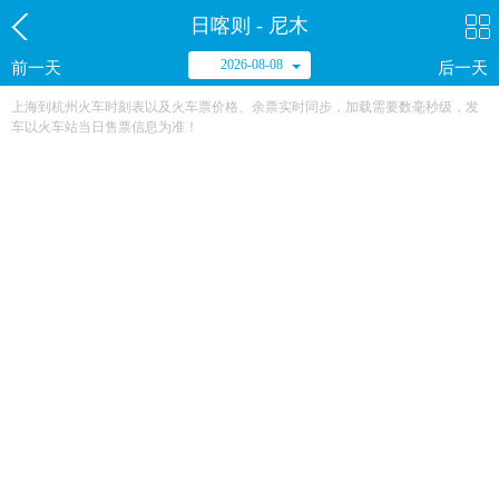
日喀则 - 尼木
2026-08-08
前一天
后一天
上海到杭州火车时刻表以及火车票价格、余票实时同步，加载需要数毫秒级，发
车以火车站当日售票信息为准！