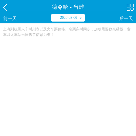
德令哈 - 当雄
2026-08-06
前一天
后一天
上海到杭州火车时刻表以及火车票价格、余票实时同步，加载需要数毫秒级，发
车以火车站当日售票信息为准！