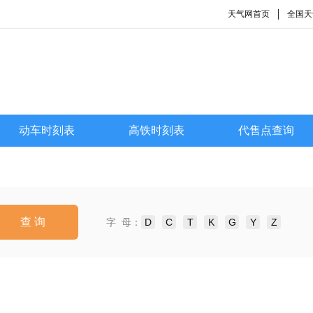
天气网首页
全国天
动车时刻表
高铁时刻表
代售点查询
查 询
字 母：
D
C
T
K
G
Y
Z