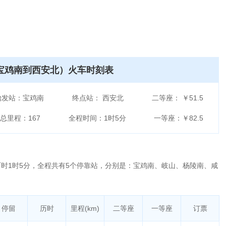
（宝鸡南到西安北）火车时刻表
始发站：
宝鸡南
终点站：
西安北
二等座：
￥51.5
总里程：
167
全程时间：
1时5分
一等座：
￥82.5
， 历时1时5分，全程共有5个停靠站，分别是：宝鸡南、岐山、杨陵南、咸
停留
历时
里程(km)
二等座
一等座
订票