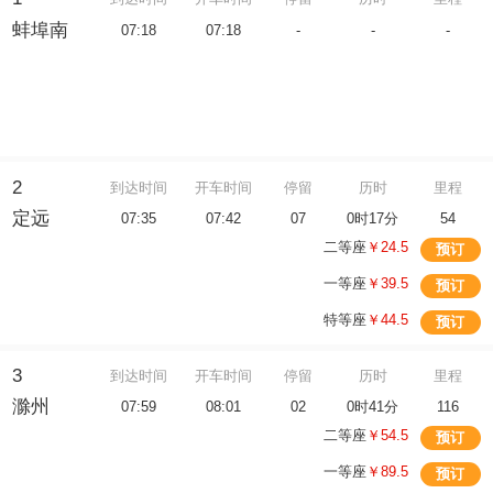
蚌埠南
07:18
07:18
-
-
-
2
到达时间
开车时间
停留
历时
里程
定远
07:35
07:42
07
0时17分
54
二等座
￥24.5
预订
一等座
￥39.5
预订
特等座
￥44.5
预订
3
到达时间
开车时间
停留
历时
里程
滁州
07:59
08:01
02
0时41分
116
二等座
￥54.5
预订
一等座
￥89.5
预订