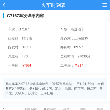
火车时刻表
G7167车次详细内容
车次：
G7167
车型：
高速动车
始发站：
蚌埠南
终点站：
上海虹桥
始发时：
07:18
终到时：
09:57
总里程：
470
全程时间：
2时39分
一等座：
￥364
二等座：
￥214
此火车车次07:18从蚌埠南始发，09:57到终点站， 历时2时39分，全程
共有9个停靠站，分别是：蚌埠南、定远、滁州、南京南、镇江南、常
州北、无锡东、苏州北、上海虹桥、。
1
到达时间
开车时间
停留
历时
里程