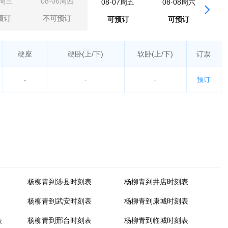
5周三
08-06周四
08-07周五
08-08周六
0
预订
不可预订
可预订
可预订
硬座
硬卧
(上/下)
软卧
(上/下)
订票
-
-
-
预订
杨柳青到涉县时刻表
杨柳青到井店时刻表
杨柳青到武安时刻表
杨柳青到康城时刻表
表
杨柳青到邢台时刻表
杨柳青到临城时刻表