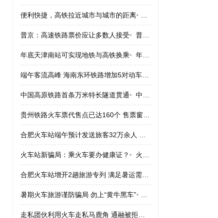
便利快捷，高铁拉近城市与城市的距离
•
便利快捷，高铁拉近城市
普京：高速铁路票价应让多数人接受
•
普京：高速铁路票价应让多数人接受
年底天津南站可实现地铁与高铁换乘
•
年底天津南站可实现地铁与高铁换乘
端午客流高峰 海南东环铁路增加5对动车组
•
端午客流高峰 海南
中国高原铁路首条万米特长隧道贯通
•
中国高原铁路首条万米特长隧道贯通
贵州铁路火车票代售点已达160个 售票窗口164个
•
贵州铁路火车票
合肥火车站端午预计发送旅客32万余人 票“紧”
•
合肥火车站端午预计
火车站新骗局：乘火车要办健康证？
•
火车站新骗局：乘火车要办健康证？
合肥火车站增开2趟旅游专列 满足暑运需求
•
合肥火车站增开2趟
暑期火车旅游谨防骗局 勿上“黄牛黑车”
•
暑期火车旅游谨防骗局 勿
走私团伙利用火车走私马鹿角 通融被拒绝
•
走私团伙利用火车走私