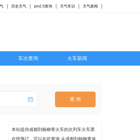
气
历史天气
pm2.5查询
天气常识
天气新闻
车次查询
火车新闻
查 询
本站提供成都到杨柳青火车的次列车火车票
在线预订，可以在此查询 从成都到杨柳青途