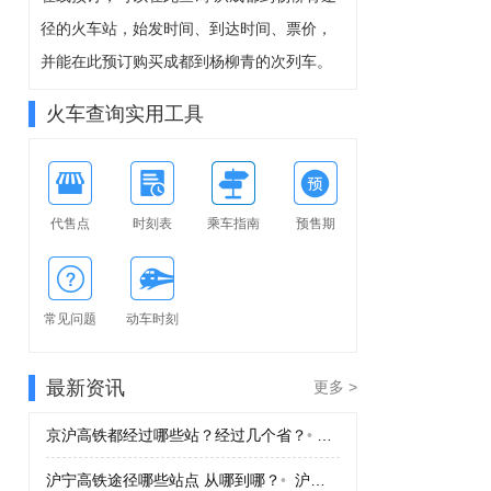
8-09周日
径的火车站，始发时间、到达时间、票价，
可预订
并能在此预订购买成都到杨柳青的次列车。
火车查询实用工具
代售点
时刻表
乘车指南
预售期
常见问题
动车时刻
最新资讯
更多 >
京沪高铁都经过哪些站？经过几个省？
•
京沪高铁都经过哪些站？
沪宁高铁途径哪些站点 从哪到哪？
•
沪宁高铁途径哪些站点 从哪到哪？