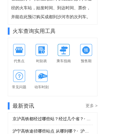
8-11周二
径的火车站，始发时间、到达时间、票价，
可预订
并能在此预订购买成都到沙河市的次列车。
火车查询实用工具
代售点
时刻表
乘车指南
预售期
常见问题
动车时刻
最新资讯
更多 >
京沪高铁都经过哪些站？经过几个省？
•
京沪高铁都经过哪些站？
沪宁高铁途径哪些站点 从哪到哪？
•
沪宁高铁途径哪些站点 从哪到哪？