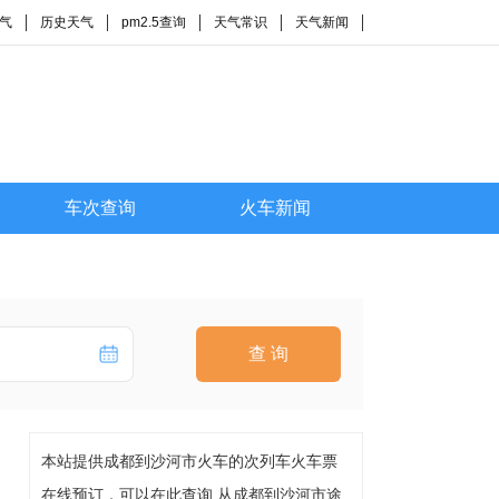
气
历史天气
pm2.5查询
天气常识
天气新闻
车次查询
火车新闻
查 询
本站提供成都到沙河市火车的次列车火车票
在线预订，可以在此查询 从成都到沙河市途