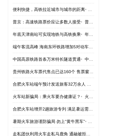
便利快捷，高铁拉近城市与城市的距离
•
便利快捷，高铁拉近城市
普京：高速铁路票价应让多数人接受
•
普京：高速铁路票价应让多数人接受
年底天津南站可实现地铁与高铁换乘
•
年底天津南站可实现地铁与高铁换乘
端午客流高峰 海南东环铁路增加5对动车组
•
端午客流高峰 海南
中国高原铁路首条万米特长隧道贯通
•
中国高原铁路首条万米特长隧道贯通
贵州铁路火车票代售点已达160个 售票窗口164个
•
贵州铁路火车票
合肥火车站端午预计发送旅客32万余人 票“紧”
•
合肥火车站端午预计
火车站新骗局：乘火车要办健康证？
•
火车站新骗局：乘火车要办健康证？
合肥火车站增开2趟旅游专列 满足暑运需求
•
合肥火车站增开2趟
暑期火车旅游谨防骗局 勿上“黄牛黑车”
•
暑期火车旅游谨防骗局 勿
走私团伙利用火车走私马鹿角 通融被拒绝
•
走私团伙利用火车走私